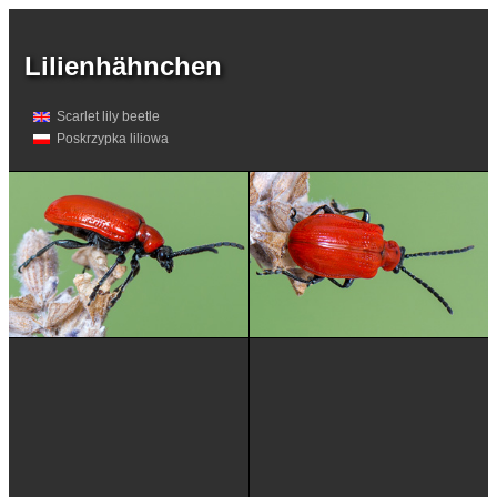
Lilienhähnchen
Scarlet lily beetle
Poskrzypka liliowa