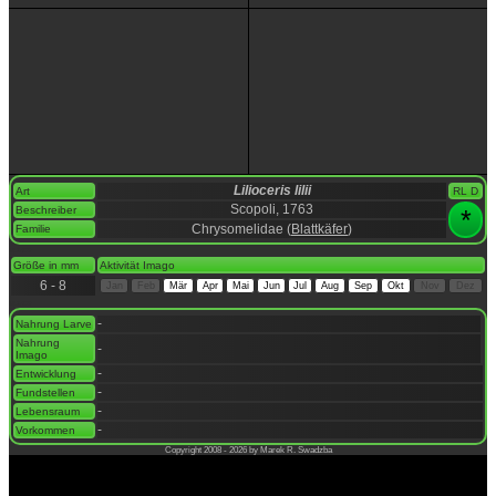
Lilioceris lilii
Art
RL D
Scopoli, 1763
Beschreiber
*
Chrysomelidae (
Blattkäfer
)
Familie
space
Größe in mm
Aktivität Imago
6 - 8
Jan
Feb
Mär
Apr
Mai
Jun
Jul
Aug
Sep
Okt
Nov
Dez
space
-
Nahrung Larve
Nahrung
-
Imago
-
Entwicklung
-
Fundstellen
-
Lebensraum
-
Vorkommen
Copyright 2008 - 2026 by Marek R. Swadzba