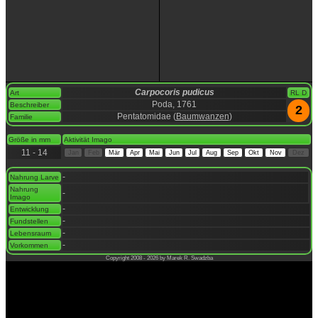
Carpocoris pudicus
Art
RL D
Poda, 1761
Beschreiber
2
Pentatomidae (
Baumwanzen
)
Familie
space
Größe in mm
Aktivität Imago
11 - 14
Jan
Feb
Mär
Apr
Mai
Jun
Jul
Aug
Sep
Okt
Nov
Dez
space
-
Nahrung Larve
Nahrung
-
Imago
-
Entwicklung
-
Fundstellen
-
Lebensraum
-
Vorkommen
Copyright 2008 - 2026 by Marek R. Swadzba