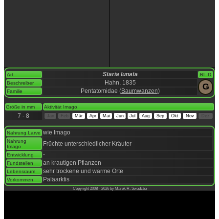
Staria lunata
Art
RL D
Hahn, 1835
Beschreiber
G
Pentatomidae (
Baumwanzen
)
Familie
space
Größe in mm
Aktivität Imago
7 - 8
Jan
Feb
Mär
Apr
Mai
Jun
Jul
Aug
Sep
Okt
Nov
Dez
space
wie Imago
Nahrung Larve
Nahrung
Früchte unterschiedlicher Kräuter
Imago
-
Entwicklung
an krautigen Pflanzen
Fundstellen
sehr trockene und warme Orte
Lebensraum
Paläarktis
Vorkommen
Copyright 2008 - 2026 by Marek R. Swadzba