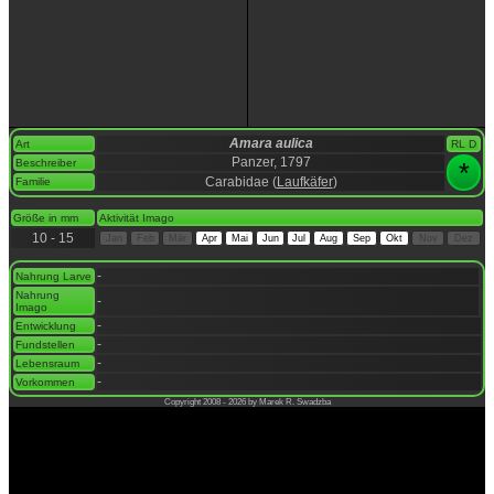
Amara aulica
Art
RL D
Panzer, 1797
Beschreiber
*
Carabidae (
Laufkäfer
)
Familie
space
Größe in mm
Aktivität Imago
10 - 15
Jan
Feb
Mär
Apr
Mai
Jun
Jul
Aug
Sep
Okt
Nov
Dez
space
-
Nahrung Larve
Nahrung
-
Imago
-
Entwicklung
-
Fundstellen
-
Lebensraum
-
Vorkommen
Copyright 2008 - 2026 by Marek R. Swadzba