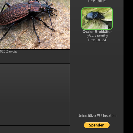
Hits: 19835
Ovaler Breitkäfer
(Abax ovalis)
Hits: 18124
.2025 Zawoja
Unterstütze EU-Insekten: