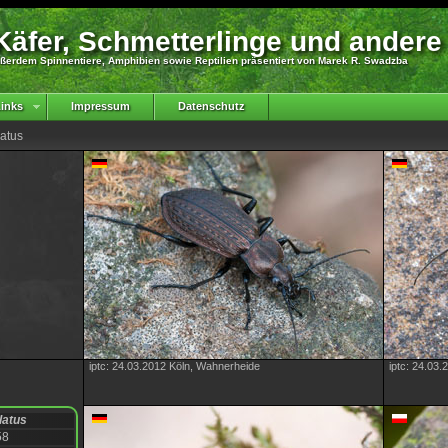
äfer, Schmetterlinge und andere
ßerdem Spinnentiere, Amphibien sowie Reptilien präsentiert von Marek R. Swadzba
inks
Impressum
Datenschutz
latus
iptc: 24.03.2012 Köln, Wahnerheide
iptc: 24.03.
latus
58