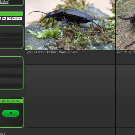
käfer
)
g
Sep
Okt
Nov
Dez
iptc: 24.03.2012 Köln, Wahnerheide
iptc: 21.10
RL D - 2016
*
0:26