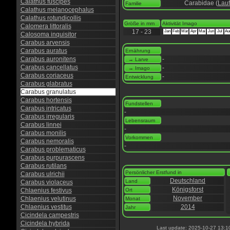
Calathus fuscipes
Carabidae (
Lauf
Familie
Calathus melanocephalus
Calathus rotundicollis
Größe in mm
Aktivität Imago
Calomera littoralis
17 - 23
Jan
Feb
Mär
Apr
Mai
Jun
Jul
Au
Calosoma inquisitor
Carabus arvensis
Carabus auratus
Ernährung
Carabus auronitens
-
→ Larve
Carabus cancellatus
-
→ Imago
Carabus coriaceus
-
Entwicklung
Carabus glabratus
Carabus granulatus
Carabus hortensis
Fundstellen
Carabus intricatus
-
Carabus irregularis
Lebensraum
Carabus linnei
-
Carabus monilis
Vorkommen
Carabus nemoralis
-
Carabus problematicus
Carabus purpurascens
Carabus rutilans
Persönlicher Erstfund in
Carabus ulrichii
Deutschland
Land
Carabus violaceus
Königsforst
Chlaenius festivus
Ort
November
Chlaenius velutinus
Monat
Chlaenius vestitus
2014
Jahr
Cicindela campestris
Cicindela hybrida
Last update: 2025-10-27 13:1