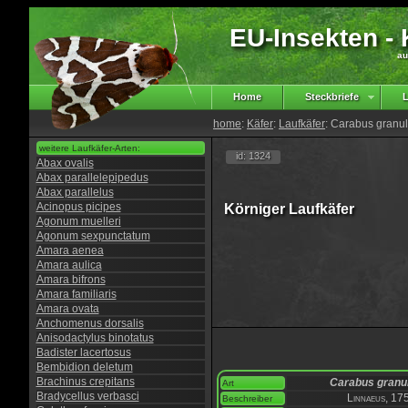
EU-Insekten - K
au
Home
Steckbriefe
L
home
:
Käfer
:
Laufkäfer
: Carabus granu
weitere Laufkäfer-Arten:
id: 1324
Abax ovalis
Abax parallelepipedus
Abax parallelus
Acinopus picipes
Körniger Laufkäfer
Agonum muelleri
Agonum sexpunctatum
Amara aenea
Amara aulica
Amara bifrons
Amara familiaris
Amara ovata
Anchomenus dorsalis
Anisodactylus binotatus
Badister lacertosus
Bembidion deletum
Brachinus crepitans
Carabus granu
Art
Bradycellus verbasci
Linnaeus, 17
Beschreiber