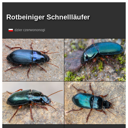
Rotbeiniger Schnellläufer
dzier czerwononogi