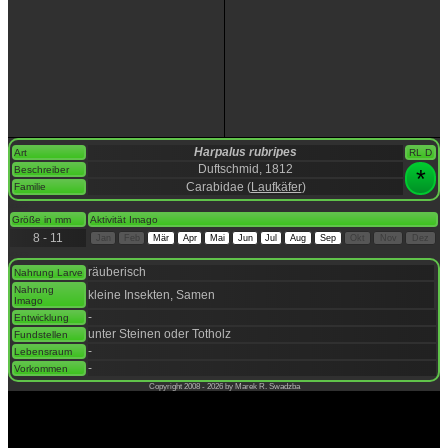
Harpalus rubripes
Art
RL D
Duftschmid, 1812
Beschreiber
*
Carabidae (
Laufkäfer
)
Familie
space
Größe in mm
Aktivität Imago
8 - 11
Jan
Feb
Mär
Apr
Mai
Jun
Jul
Aug
Sep
Okt
Nov
Dez
space
räuberisch
Nahrung Larve
Nahrung
kleine Insekten, Samen
Imago
-
Entwicklung
unter Steinen oder Totholz
Fundstellen
-
Lebensraum
-
Vorkommen
Copyright 2008 - 2026 by Marek R. Swadzba