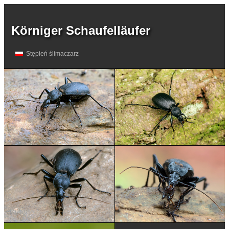
Körniger Schaufelläufer
Stępień ślimaczarz