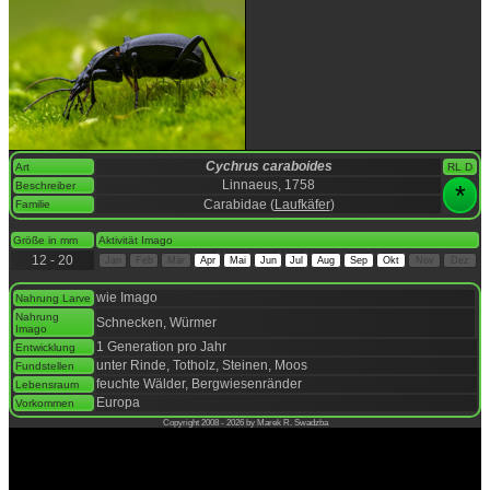
Cychrus caraboides
Art
RL D
Linnaeus, 1758
Beschreiber
*
Carabidae (
Laufkäfer
)
Familie
space
Größe in mm
Aktivität Imago
12 - 20
Jan
Feb
Mär
Apr
Mai
Jun
Jul
Aug
Sep
Okt
Nov
Dez
space
wie Imago
Nahrung Larve
Nahrung
Schnecken, Würmer
Imago
1 Generation pro Jahr
Entwicklung
unter Rinde, Totholz, Steinen, Moos
Fundstellen
feuchte Wälder, Bergwiesenränder
Lebensraum
Europa
Vorkommen
Copyright 2008 - 2026 by Marek R. Swadzba