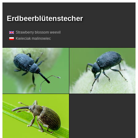
Erdbeerblütenstecher
Strawberry blossom weevil
Kwieciak malinowiec