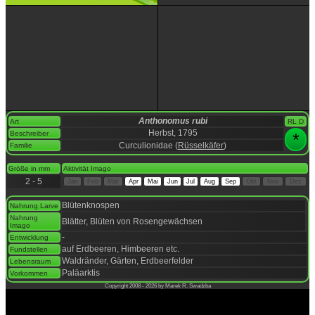
Anthonomus rubi
Art
RL D
Herbst, 1795
Beschreiber
*
Curculionidae (
Rüsselkäfer
)
Familie
space
Größe in mm
Aktivität Imago
2 - 5
Jan
Feb
Mär
Apr
Mai
Jun
Jul
Aug
Sep
Okt
Nov
Dez
space
Blütenknospen
Nahrung Larve
Nahrung
Blätter, Blüten von Rosengewächsen
Imago
-
Entwicklung
auf Erdbeeren, Himbeeren etc.
Fundstellen
Waldränder, Gärten, Erdbeerfelder
Lebensraum
Paläarktis
Vorkommen
Copyright 2008 - 2026 by Marek R. Swadzba