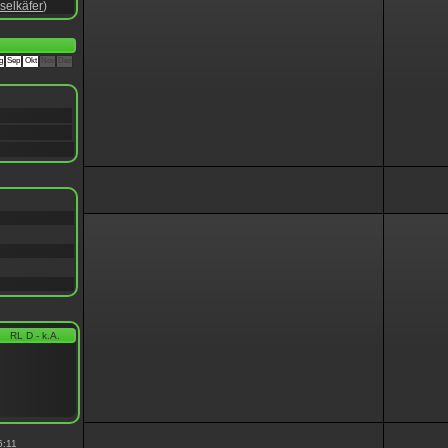
selkäfer
)
g
Sep
Okt
Nov
Dez
RL D - k.A.
6:11