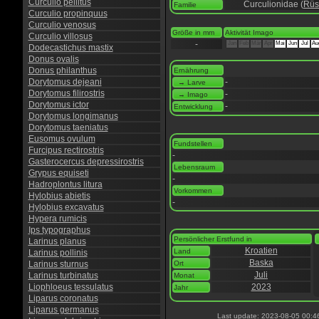
Curculio pellitus
Curculionidae (
Rüs
Familie
Curculio propinquus
Curculio venosus
Größe in mm
Aktivität Imago
Curculio villosus
-
Jan
Feb
Mär
Apr
Mai
Jun
Jul
Au
Dodecastichus mastix
Donus ovalis
Donus philanthus
Ernährung
Dorytomus dejeani
-
→ Larve
Dorytomus filirostris
-
→ Imago
Dorytomus ictor
-
Entwicklung
Dorytomus longimanus
Dorytomus taeniatus
Eusomus ovulum
Fundstellen
Furcipus rectirostris
-
Gasterocercus depressirostris
Lebensraum
Grypus equiseti
-
Hadroplontus litura
Vorkommen
Hylobius abietis
-
Hylobius excavatus
Hypera rumicis
Ips typographus
Persönlicher Erstfund in
Larinus planus
Kroatien
Land
Larinus pollinis
Baska
Larinus sturnus
Ort
Juli
Larinus turbinatus
Monat
Liophloeus tessulatus
2023
Jahr
Liparus coronatus
Liparus germanus
Last update: 2023-08-05 00:4