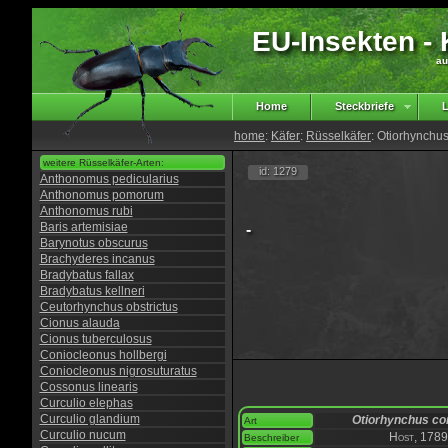
EU-Insekten - K
au
Home
Steckbriefe
L
home
:
Käfer
:
Rüsselkäfer
: Otiorhynchus
weitere Rüsselkäfer-Arten:
id: 1279
Anthonomus pedicularius
Anthonomus pomorum
Anthonomus rubi
Baris artemisiae
-
Barynotus obscurus
Brachyderes incanus
Bradybatus fallax
Bradybatus kellneri
Ceutorhynchus obstrictus
Cionus alauda
Cionus tuberculosus
Coniocleonus hollbergi
Coniocleonus nigrosuturatus
Cossonus linearis
Curculio elephas
Curculio glandium
Otiorhynchus co
Art
Curculio nucum
Host, 1789
Beschreiber