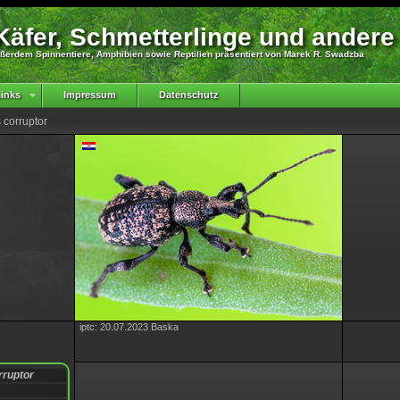
äfer, Schmetterlinge und andere
ßerdem Spinnentiere, Amphibien sowie Reptilien präsentiert von Marek R. Swadzba
inks
Impressum
Datenschutz
 corruptor
iptc: 20.07.2023 Baska
rruptor