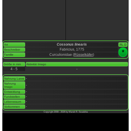
Cossonus linearis
Art
RL D
Fabricius, 1775
Beschreiber
*
Curculionidae (
Rüsselkäfer
)
Familie
space
Größe in mm
Aktivität Imago
4 - 5
-
space
-
Nahrung Larve
Nahrung
-
Imago
-
Entwicklung
-
Fundstellen
-
Lebensraum
-
Vorkommen
Copyright 2008 - 2026 by Marek R. Swadzba