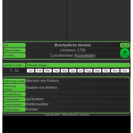
Brachyderes incanus
Art
RL D
Linnaeus, 1758
Beschreiber
*
Curculionidae (
Rüsselkäfer
)
Familie
space
Größe in mm
Aktivität Imago
7 - 11
Jan
Feb
Mär
Apr
Mai
Jun
Jul
Aug
Sep
Okt
Nov
Dez
space
Wurzeln von Kiefern
Nahrung Larve
Nahrung
Nadeln von Kiefern
Imago
-
Entwicklung
auf Kiefern
Fundstellen
Kiefernwälder
Lebensraum
Europa
Vorkommen
Copyright 2008 - 2026 by Marek R. Swadzba