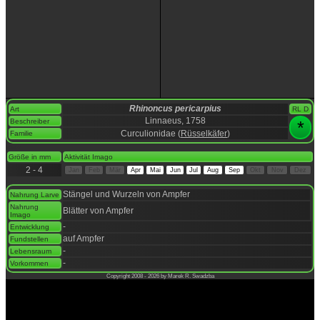
Rhinoncus pericarpius
Art
RL D
Linnaeus, 1758
Beschreiber
*
Curculionidae (
Rüsselkäfer
)
Familie
space
Größe in mm
Aktivität Imago
2 - 4
Jan
Feb
Mär
Apr
Mai
Jun
Jul
Aug
Sep
Okt
Nov
Dez
space
Stängel und Wurzeln von Ampfer
Nahrung Larve
Nahrung
Blätter von Ampfer
Imago
-
Entwicklung
auf Ampfer
Fundstellen
-
Lebensraum
-
Vorkommen
Copyright 2008 - 2026 by Marek R. Swadzba