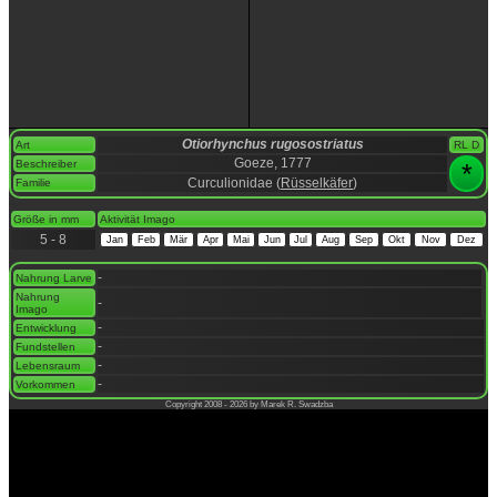
Otiorhynchus rugosostriatus
Art
RL D
Goeze, 1777
Beschreiber
*
Curculionidae (
Rüsselkäfer
)
Familie
space
Größe in mm
Aktivität Imago
5 - 8
Jan
Feb
Mär
Apr
Mai
Jun
Jul
Aug
Sep
Okt
Nov
Dez
space
-
Nahrung Larve
Nahrung
-
Imago
-
Entwicklung
-
Fundstellen
-
Lebensraum
-
Vorkommen
Copyright 2008 - 2026 by Marek R. Swadzba