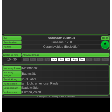
Arhopalus rusticus
Art
RL D
Linnaeus, 1758
Beschreiber
*
Cerambycidae (
Bockkäfer
)
Familie
space
Größe in mm
Aktivität Imago
10 - 30
Jan
Feb
Mär
Apr
Mai
Jun
Jul
Aug
Sep
Okt
Nov
Dez
space
Kiefernholz
Nahrung Larve
Nahrung
Baumsäfte
Imago
2 - 3 Jahre
Entwicklung
am Licht, unter loser Rinde
Fundstellen
Nadelwälder
Lebensraum
Europa, Asien
Vorkommen
Copyright 2008 - 2026 by Marek R. Swadzba