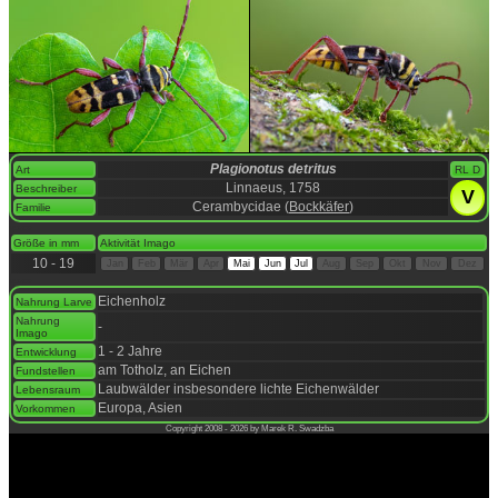
Plagionotus detritus
Art
RL D
Linnaeus, 1758
Beschreiber
V
Cerambycidae (
Bockkäfer
)
Familie
space
Größe in mm
Aktivität Imago
10 - 19
Jan
Feb
Mär
Apr
Mai
Jun
Jul
Aug
Sep
Okt
Nov
Dez
space
Eichenholz
Nahrung Larve
Nahrung
-
Imago
1 - 2 Jahre
Entwicklung
am Totholz, an Eichen
Fundstellen
Laubwälder insbesondere lichte Eichenwälder
Lebensraum
Europa, Asien
Vorkommen
Copyright 2008 - 2026 by Marek R. Swadzba