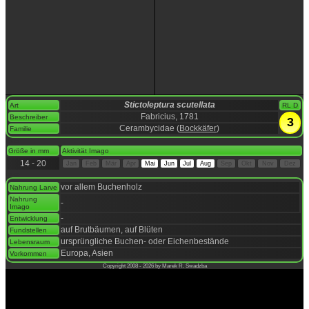
Stictoleptura scutellata
Art
RL D
Fabricius, 1781
Beschreiber
3
Cerambycidae (
Bockkäfer
)
Familie
space
Größe in mm
Aktivität Imago
14 - 20
Jan
Feb
Mär
Apr
Mai
Jun
Jul
Aug
Sep
Okt
Nov
Dez
space
vor allem Buchenholz
Nahrung Larve
Nahrung
-
Imago
-
Entwicklung
auf Brutbäumen, auf Blüten
Fundstellen
ursprüngliche Buchen- oder Eichenbestände
Lebensraum
Europa, Asien
Vorkommen
Copyright 2008 - 2026 by Marek R. Swadzba