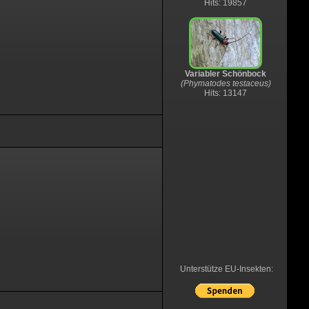
Hits: 19857
Variabler Schönbock
(Phymatodes testaceus)
Hits: 13147
Unterstütze EU-Insekten: