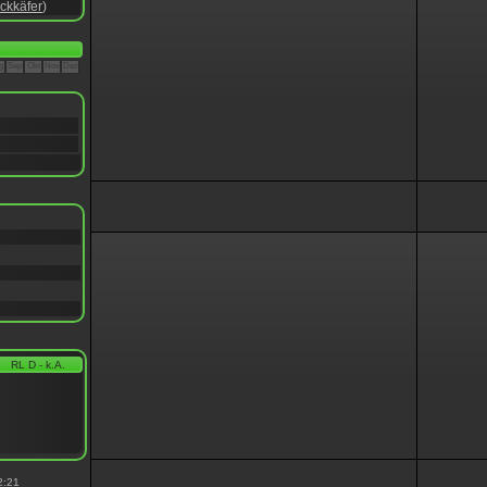
ckkäfer
)
g
Sep
Okt
Nov
Dez
RL D - k.A.
2:21