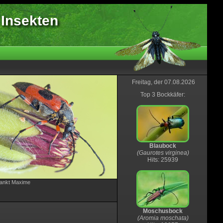
 Insekten
Freitag, der 07.08.2026
Top 3 Bockkäfer:
Blaubock
(Gaurotes virginea)
Hits: 25939
Sankt Maxime
Moschusbock
(Aromia moschata)