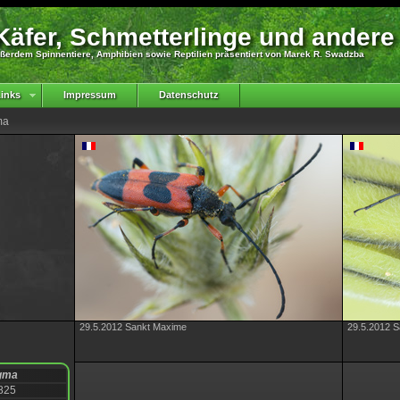
äfer, Schmetterlinge und andere
ßerdem Spinnentiere, Amphibien sowie Reptilien präsentiert von Marek R. Swadzba
inks
Impressum
Datenschutz
ma
29.5.2012 Sankt Maxime
29.5.2012 
igma
1825