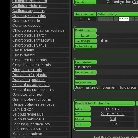
Callidium coriaceum
Cerambycidae (
Bo
Familie
Callidium violaceum
Callimus angulatus
Größe in mm
Aktivität Imago
Cerambyx carinatus
9 - 14
Jan
Feb
Mär
Apr
Mai
Jun
Jul
Au
Cerambyx cerdo
Cerambyx scopolii
Chlorophorus glabromaculatus
Ernährung
Chlorophorus sartor
-
→ Larve
Chlorophorus trifasciatus
Pollen
→ Imago
Chlorophorus varius
-
Entwicklung
Clytus arietis
Clytus rhamni
Cortodera humeralis
Fundstellen
Corymbia maculicornis
auf Blüten
Dinoptera collaris
Lebensraum
Dorcadion fuliginator
-
Dorcadion pedestre
Vorkommen
Exocentrus adspersus
Süd-Frankreich, Spanien, Nordafrika
Exocentrus punctipennis
Gaurotes virginea
Grammoptera ruficornis
Persönlicher Erstfund in
Hesperophanes sericeus
Frankreich
Land
Lamia textor
Sankt Maxime
Leiopus femoratus
Ort
Mai
Leiopus nebulosus
Monat
Leptura quadrifasciata
2012
Jahr
Lepturobosca virens
Mesosa nebulosa
Last update: 2021-01-27 20:2