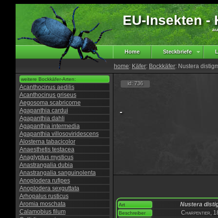
EU-Insekten - K
au
Home
Steckbriefe
L
home
:
Käfer
:
Bockkäfer
: Nustera distig
weitere Bockkäfer-Arten:
id: 736
Acanthocinus aedilis
Acanthocinus griseus
Aegosoma scabricorne
Agapanthia cardui
-
Agapanthia dahli
Agapanthia intermedia
Agapanthia villosoviridescens
Alosterna tabacicolor
Anaesthetis testacea
Anaglyptus mysticus
Anastrangalia dubia
Anastrangalia sanguinolenta
Anoplodera rufipes
Anoplodera sexguttata
Arhopalus rusticus
Aromia moschata
Nustera dist
Art
Calamobius filum
Charpentier, 
Beschreiber