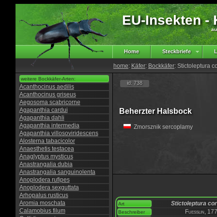
EU-Insekten - K
au
Home
Steckbriefe
L
home
:
Käfer
:
Bockkäfer
: Stictoleptura c
weitere Bockkäfer-Arten:
id: 738
Acanthocinus aedilis
Acanthocinus griseus
Aegosoma scabricorne
Agapanthia cardui
Beherzter Halsbock
Agapanthia dahli
Agapanthia intermedia
Zmorsznik sercoplamy
Agapanthia villosoviridescens
Alosterna tabacicolor
Anaesthetis testacea
Anaglyptus mysticus
Anastrangalia dubia
Anastrangalia sanguinolenta
Anoplodera rufipes
Anoplodera sexguttata
Arhopalus rusticus
Aromia moschata
Stictoleptura co
Art
Calamobius filum
Fuesslin, 17
Beschreiber