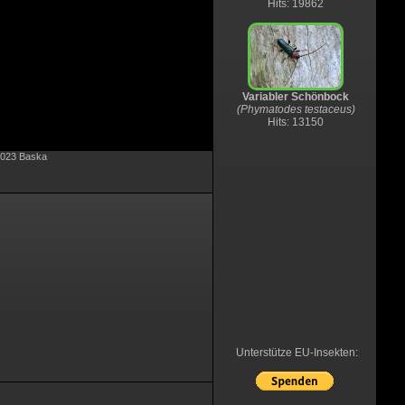
Hits: 19862
Variabler Schönbock
(Phymatodes testaceus)
Hits: 13150
.2023 Baska
Unterstütze EU-Insekten: