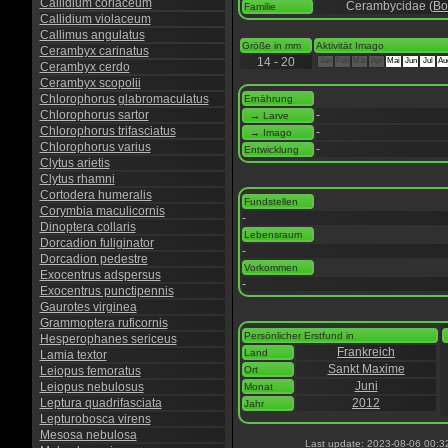
Callidium coriaceum
Cerambycidae (
Bo
Familie
Callidium violaceum
Callimus angulatus
Größe in mm
Aktivität Imago
Cerambyx carinatus
14 - 20
Jan
Feb
Mär
Apr
Mai
Jun
Jul
Au
Cerambyx cerdo
Cerambyx scopolii
Chlorophorus glabromaculatus
Ernährung
Chlorophorus sartor
-
→ Larve
Chlorophorus trifasciatus
-
→ Imago
Chlorophorus varius
-
Entwicklung
Clytus arietis
Clytus rhamni
Cortodera humeralis
Fundstellen
Corymbia maculicornis
-
Dinoptera collaris
Lebensraum
Dorcadion fuliginator
-
Dorcadion pedestre
Vorkommen
Exocentrus adspersus
-
Exocentrus punctipennis
Gaurotes virginea
Grammoptera ruficornis
Persönlicher Erstfund in
Hesperophanes sericeus
Frankreich
Land
Lamia textor
Sankt Maxime
Leiopus femoratus
Ort
Juni
Leiopus nebulosus
Monat
Leptura quadrifasciata
2012
Jahr
Lepturobosca virens
Mesosa nebulosa
Last update: 2023-08-06 00:3