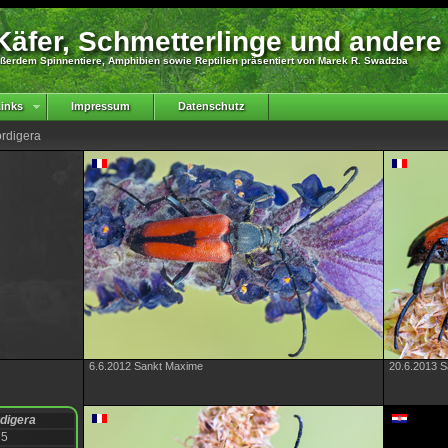
äfer, Schmetterlinge und andere
ßerdem Spinnentiere, Amphibien sowie Reptilien präsentiert von Marek R. Swadzba
inks
Impressum
Datenschutz
ordigera
6.6.2012 Sankt Maxime
20.6.2013 
rdigera
75