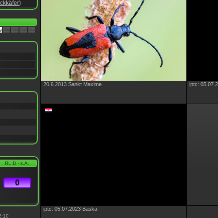
ckkäfer
)
g
Sep
Okt
Nov
Dez
20.6.2013 Sankt Maxime
iptc: 05.07
RL D - k.A.
0
iptc: 05.07.2023 Baska
2:10