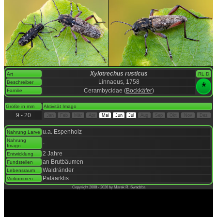
Xylotrechus rusticus
Art
RL D
Linnaeus, 1758
Beschreiber
*
Cerambycidae (
Bockkäfer
)
Familie
space
Größe in mm
Aktivität Imago
9 - 20
Jan
Feb
Mär
Apr
Mai
Jun
Jul
Aug
Sep
Okt
Nov
Dez
space
u.a. Espenholz
Nahrung Larve
Nahrung
-
Imago
2 Jahre
Entwicklung
an Brutbäumen
Fundstellen
Waldränder
Lebensraum
Paläarktis
Vorkommen
Copyright 2008 - 2026 by Marek R. Swadzba