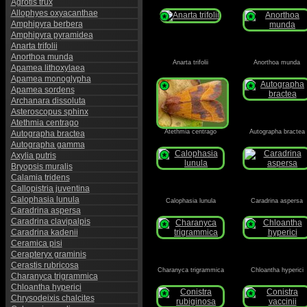
Agrotis trux
Allophyes oxyacanthae
*
*
Amphipyra berbera
Amphipyra pyramidea
Anarta trifolii
Anorthoa munda
Anarta trifolii
Anorthoa munda
Apamea lithoxylaea
Apamea monoglypha
*
*
Apamea sordens
Archanara dissoluta
Asteroscopus sphinx
Atethmia centrago
Atethmia centrago
Autographa bractea
Autographa bractea
Autographa gamma
Axylia putris
*
Bryopsis muralis
Calamia tridens
Callopistria juventina
Calophasia lunula
Calophasia lunula
Caradrina aspersa
Caradrina aspersa
Caradrina clavipalpis
*
*
Caradrina kadenii
Ceramica pisi
Cerapteryx graminis
Cerastis rubricosa
Charanyca trigrammica
Chloantha hyperici
Charanyca trigrammica
Chloantha hyperici
*
*
Chrysodeixis chalcites