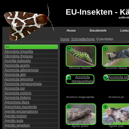
EU-Insekten - Kä
außerd
Home
Steckbriefe
Links
home
:
Schmetterlinge
: Eulenfalter
Art
*
*
Abrostola tripartita
Abrostola triplasia
Acontia trabealis
Acronicta aceris
Abrostola tripartita
Abrostola triplasia
Acronicta albovenosa
Acronicta alni
*
*
Acronicta leporina
Acronicta megacephala
Acronicta psi
Acronicta rumicis
Acronicta tridens
Acronicta megacephala
Acronicta psi
Agrochola litura
Agrochola macilenta
*
*
Agrotis exclamationis
Agrotis ipsilon
Agrotis puta
Agrotis segetum
Agrotis ipsilon
Agrotis puta