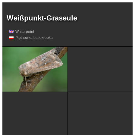
Weißpunkt-Graseule
White-point
Piętnówka białokropka