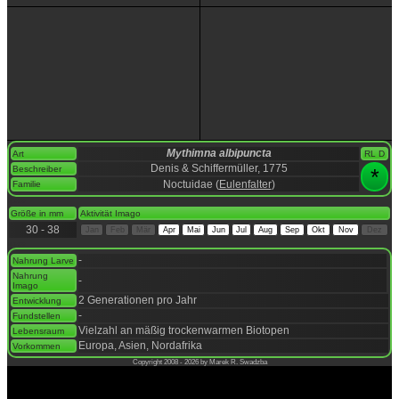
Mythimna albipuncta
Art
RL D
Denis & Schiffermüller, 1775
Beschreiber
*
Noctuidae (
Eulenfalter
)
Familie
space
Größe in mm
Aktivität Imago
30 - 38
Jan
Feb
Mär
Apr
Mai
Jun
Jul
Aug
Sep
Okt
Nov
Dez
space
-
Nahrung Larve
Nahrung
-
Imago
2 Generationen pro Jahr
Entwicklung
-
Fundstellen
Vielzahl an mäßig trockenwarmen Biotopen
Lebensraum
Europa, Asien, Nordafrika
Vorkommen
Copyright 2008 - 2026 by Marek R. Swadzba