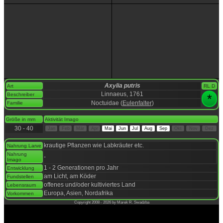
Axylia putris
Art
RL D
Linnaeus, 1761
Beschreiber
*
Noctuidae (
Eulenfalter
)
Familie
space
Größe in mm
Aktivität Imago
30 - 40
Jan
Feb
Mär
Apr
Mai
Jun
Jul
Aug
Sep
Okt
Nov
Dez
space
krautige Pflanzen wie Labkräuter etc.
Nahrung Larve
Nahrung
-
Imago
1 - 2 Generationen pro Jahr
Entwicklung
am Licht, am Köder
Fundstellen
offenes und/oder kultiviertes Land
Lebensraum
Europa, Asien, Nordafrika
Vorkommen
Copyright 2008 - 2026 by Marek R. Swadzba