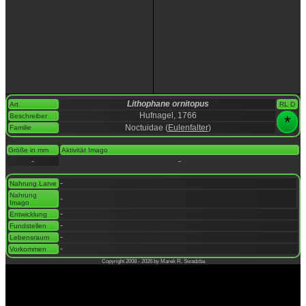
Lithophane ornitopus
Art
RL D
Hufnagel, 1766
Beschreiber
*
Noctuidae (
Eulenfalter
)
Familie
space
Größe in mm
Aktivität Imago
-
-
space
-
Nahrung Larve
Nahrung
-
Imago
-
Entwicklung
-
Fundstellen
-
Lebensraum
-
Vorkommen
Copyright 2008 - 2026 by Marek R. Swadzba