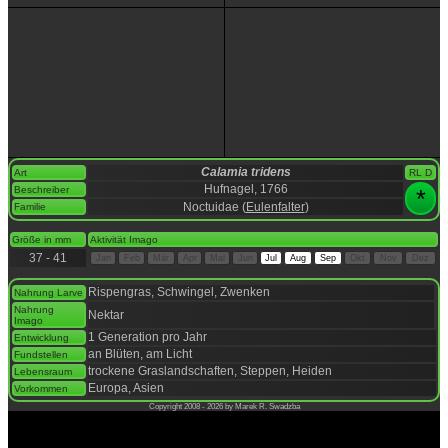
Calamia tridens
Art
RL D
Hufnagel, 1766
Beschreiber
*
Noctuidae (
Eulenfalter
)
Familie
space
Größe in mm
Aktivität Imago
37 - 41
Jan
Feb
Mär
Apr
Mai
Jun
Jul
Aug
Sep
Okt
Nov
Dez
space
Rispengras, Schwingel, Zwenken
Nahrung Larve
Nahrung
Nektar
Imago
1 Generation pro Jahr
Entwicklung
an Blüten, am Licht
Fundstellen
trockene Graslandschaften, Steppen, Heiden
Lebensraum
Europa, Asien
Vorkommen
Copyright 2008 - 2026 by Marek R. Swadzba