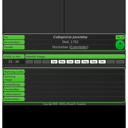
Callopistria juventina
Art
RL D
Stoll, 1782
Beschreiber
*
Noctuidae (
Eulenfalter
)
Familie
space
Größe in mm
Aktivität Imago
33 - 36
Jan
Feb
Mär
Apr
Mai
Jun
Jul
Aug
Sep
Okt
Nov
Dez
space
-
Nahrung Larve
Nahrung
-
Imago
-
Entwicklung
-
Fundstellen
-
Lebensraum
-
Vorkommen
Copyright 2008 - 2026 by Marek R. Swadzba