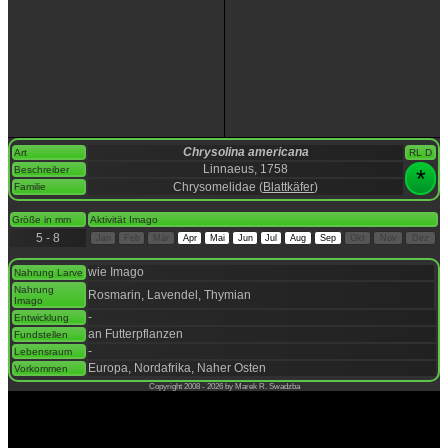
Chrysolina americana
Art
RL D
Linnaeus, 1758
Beschreiber
*
Chrysomelidae (
Blattkäfer
)
Familie
space
Größe in mm
Aktivität Imago
5 - 8
Jan
Feb
Mär
Apr
Mai
Jun
Jul
Aug
Sep
Okt
Nov
Dez
space
wie Imago
Nahrung Larve
Nahrung
Rosmarin, Lavendel, Thymian
Imago
-
Entwicklung
an Futterpflanzen
Fundstellen
-
Lebensraum
Europa, Nordafrika, Naher Osten
Vorkommen
Copyright 2008 - 2026 by Marek R. Swadzba