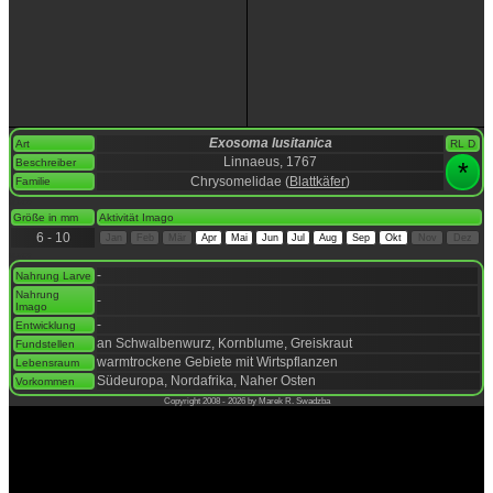
Exosoma lusitanica
Art
RL D
Linnaeus, 1767
Beschreiber
*
Chrysomelidae (
Blattkäfer
)
Familie
space
Größe in mm
Aktivität Imago
6 - 10
Jan
Feb
Mär
Apr
Mai
Jun
Jul
Aug
Sep
Okt
Nov
Dez
space
-
Nahrung Larve
Nahrung
-
Imago
-
Entwicklung
an Schwalbenwurz, Kornblume, Greiskraut
Fundstellen
warmtrockene Gebiete mit Wirtspflanzen
Lebensraum
Südeuropa, Nordafrika, Naher Osten
Vorkommen
Copyright 2008 - 2026 by Marek R. Swadzba