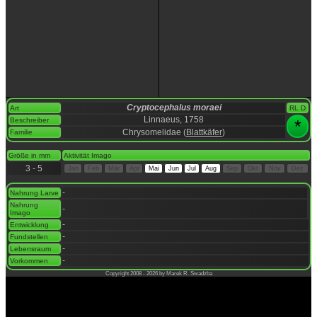
Cryptocephalus moraei
Art
RL D
Linnaeus, 1758
Beschreiber
*
Chrysomelidae (
Blattkäfer
)
Familie
space
Größe in mm
Aktivität Imago
3 - 5
Jan
Feb
Mär
Apr
Mai
Jun
Jul
Aug
Sep
Okt
Nov
Dez
space
-
Nahrung Larve
Nahrung
-
Imago
-
Entwicklung
-
Fundstellen
-
Lebensraum
-
Vorkommen
Copyright 2008 - 2026 by Marek R. Swadzba