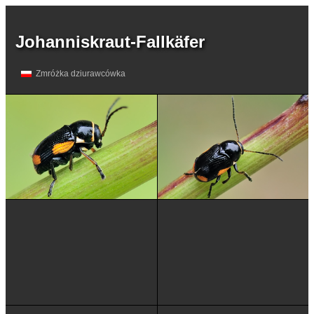
Johanniskraut-Fallkäfer
Zmróżka dziurawcówka